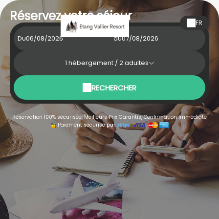
Réservez votre séjour
FR
Du
au
1
hébergement /
2
adultes
RECHERCHER
Réservation 100% sécurisée, Meilleurs Prix Garantis, Confirmation Immédiate
Paiement sécurisé par