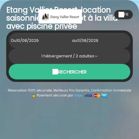
Etang Vallier Resort, location
FR
saisonnière du chalet à la villa
avec piscine privée
Du
au
1
hébergement /
2
adultes
RECHERCHER
Réservation 100% sécurisée, Meilleurs Prix Garantis, Confirmation Immédiate
Paiement sécurisé par