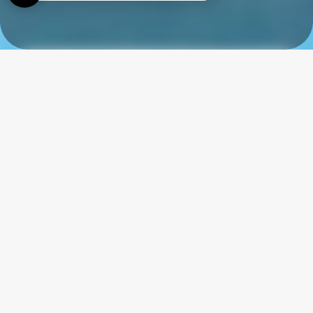
Etang Vallier Resort
L'Etang Vallier à Brossac en Sud Charente
est parfait pour les
vacances en famille, le temps d'un week-end ou pour de vraies
vacances !
L'étang, sa grande plage, les bois environnants, la piscine, et
d'autres loisirs à proximité seront symboles de vacances actives
ou reposantes selon vos envies :
N'hésitez pas à apporter votre
canne à pêche et vos boules de pétanque.
ATTENTION LA BAIGNADE DANS L'ETANG EST INTERDITE
Réservez en direct pour le meilleur prix garanti ! Le linge de lit est
inclus pour tout séjour de 7 nuits minimum !
En option,
nous vous proposons : la location du linge de lit et de
toilette, le ménage de fin de séjour, les lits, chaises et baignoires
pour les bébés