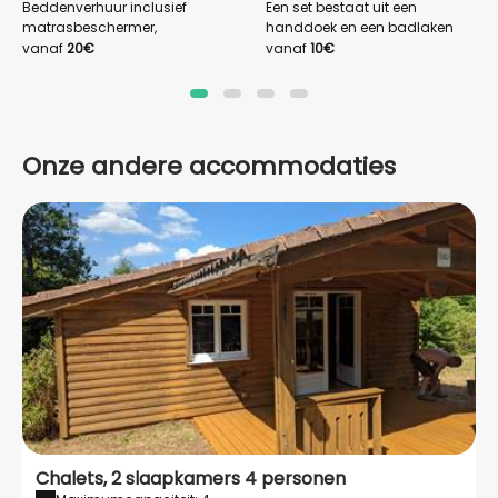
Beddenverhuur inclusief
Een set bestaat uit een
matrasbeschermer,
handdoek en een badlaken
hoeslakens, dekbedovertrek en
vanaf
20€
vanaf
10€
kussenslopen
Onze andere accommodaties
Chalets, 2 slaapkamers 4 personen