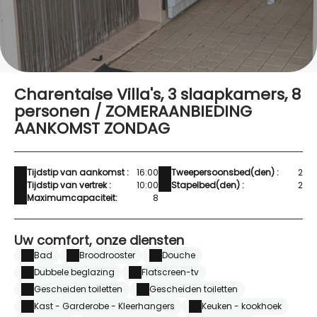
Charentaise Villa's, 3 slaapkamers, 8
personen / ZOMERAANBIEDING
AANKOMST ZONDAG
Tijdstip van aankomst :
16:00
Tweepersoonsbed(den) :
2
Tijdstip van vertrek :
10:00
Stapelbed(den) :
2
Maximumcapaciteit:
8
Uw comfort, onze diensten
Bad
Broodrooster
Douche
Dubbele beglazing
Flatscreen-tv
Gescheiden toiletten
Gescheiden toiletten
Kast - Garderobe - Kleerhangers
Keuken - kookhoek