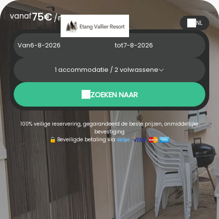
vanaf
75€
/nacht
NL
Van
tot
1
accommodatie /
2
volwassene
ZOEKEN NAAR
100% veilige reservering, gegarandeerd de beste prijzen, onmiddellijke
bevestiging
Beveiligde betaling via