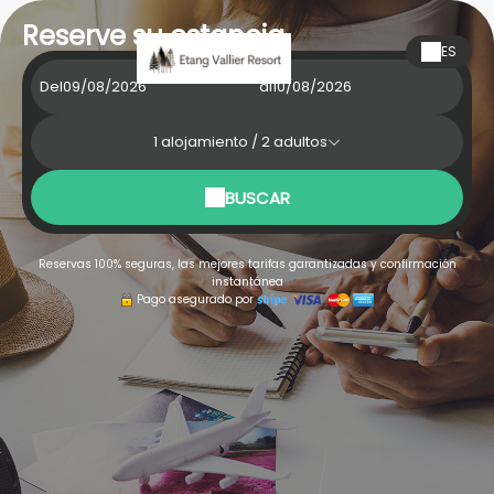
Reserve su estancia
ES
Del
al
1
alojamiento /
2
adultos
BUSCAR
Reservas 100% seguras, las mejores tarifas garantizadas y confirmación
instantánea
Pago asegurado por