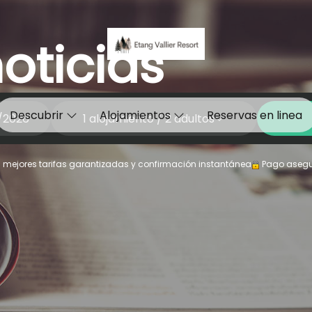
oticias
Descubrir
Alojamientos
Reservas en linea
1
alojamiento /
2
adultos
s mejores tarifas garantizadas y confirmación instantánea
Pago asegu