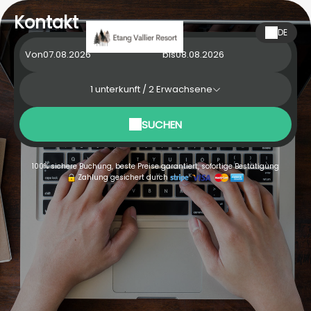
Kontakt
DE
Von
bis
1
unterkunft /
2
Erwachsene
SUCHEN
100% sichere Buchung, beste Preise garantiert, sofortige Bestätigung
Zahlung gesichert durch